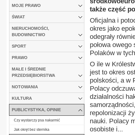
środkowoeurope
MOJE PRAWO
także część pol
ŚWIAT
Oficjalna i poto
okres jako epok
NIERUCHOMOŚCI,
BUDOWNICTWO
odegrały równi
połowa owego st
SPORT
Polaków w tych
PRAWO
O ile w Króles
MAŁE I ŚREDNIE
jest to okres o
PRZEDSIĘBIORSTWA
polskości, a w
NOTOWANIA
Polacy odczuwaj
działalności hak
KULTURA
samorządności,
PUBLICYSTYKA, OPINIE
repolonizacji ż
nauki. Polacy 
Czy wystarczy psa nakarmić
osobiste i...
Jak okręt bez sternika