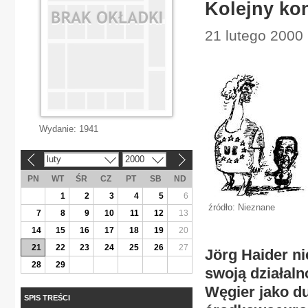
Kolejny ko
21 lutego 2000 
Wydanie:
1941
luty
2000
«
»
PN
WT
ŚR
CZ
PT
SB
ND
1
2
3
4
5
6
źródło: Nieznane
7
8
9
10
11
12
13
14
15
16
17
18
19
20
21
22
23
24
25
26
27
Jörg Haider ni
28
29
swoją działal
Węgier jako d
SPIS TREŚCI