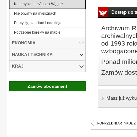
Kolejny koniec Austro-Węgier
Dostęp do tr
Nie tkwimy na mieliznach
Pomysły, standard i nadzieja
Archiwum Rz
Potrzebne korekty na mapie
archiwalnyc
od 1993 roku
EKONOMIA
wzbogacone
NAUKA I TECHNIKA
Ponad milio
KRAJ
Zamów dostę
Zamów abonament
Masz już wyku
POPRZEDNI ARTYKUŁ Z