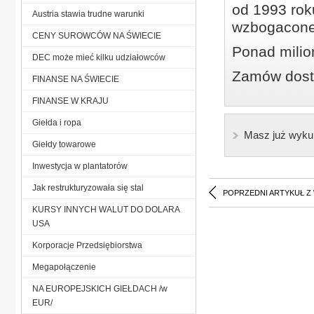
od 1993 roku
Austria stawia trudne warunki
wzbogacone
CENY SUROWCÓW NA ŚWIECIE
Ponad milio
DEC może mieć kilku udziałowców
Zamów dostę
FINANSE NA ŚWIECIE
FINANSE W KRAJU
Giełda i ropa
Masz już wyku
Giełdy towarowe
Inwestycja w plantatorów
Jak restrukturyzowała się stal
POPRZEDNI ARTYKUŁ Z
KURSY INNYCH WALUT DO DOLARA
USA
Korporacje Przedsiębiorstwa
Megapołączenie
NA EUROPEJSKICH GIEŁDACH /w
EUR/