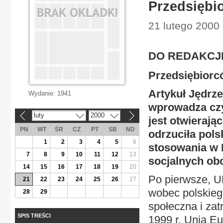
Przedsiębi
21 lutego 2000 
DO REDAKCJ
Przedsiębiorc
Artykuł Jędrzej
Wydanie:
1941
wprowadza czy
luty
2000
«
»
jest otwierają
PN
WT
ŚR
CZ
PT
SB
ND
odrzuciła pols
1
2
3
4
5
6
stosowania w 
7
8
9
10
11
12
13
socjalnych obo
14
15
16
17
18
19
20
Po pierwsze, U
21
22
23
24
25
26
27
wobec polskieg
28
29
społeczna i zat
SPIS TREŚCI
1999 r. Unia Eu