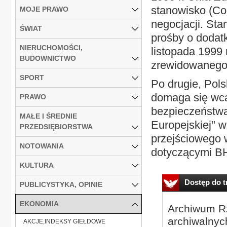
stanowisko (Co
MOJE PRAWO
negocjacji. Sta
ŚWIAT
prośby o dodatk
NIERUCHOMOŚCI,
listopada 1999
BUDOWNICTWO
zrewidowanego
SPORT
Po drugie, Pol
domaga się wca
PRAWO
bezpieczeństwa
MAŁE I ŚREDNIE
Europejskiej" 
PRZEDSIĘBIORSTWA
przejściowego 
NOTOWANIA
dotyczącymi BH
KULTURA
Dostęp do tr
PUBLICYSTYKA, OPINIE
EKONOMIA
Archiwum Rz
archiwalnyc
AKCJE,INDEKSY GIEŁDOWE