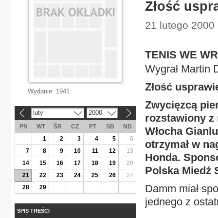
Złość uspr
21 lutego 2000 
TENIS WE W
Wygrał Martin
Złość usprawi
Wydanie:
1941
Zwycięzcą pie
luty
2000
«
»
rozstawiony z 
PN
WT
ŚR
CZ
PT
SB
ND
Włocha Gianluk
1
2
3
4
5
6
otrzymał w na
7
8
9
10
11
12
13
Honda. Sponso
14
15
16
17
18
19
20
Polska Miedź 
21
22
23
24
25
26
27
Damm miał spor
28
29
jednego z ostatn
SPIS TREŚCI