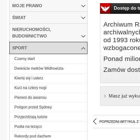
MOJE PRAWO
Dostęp do tr
ŚWIAT
Archiwum Rz
NIERUCHOMOŚCI,
archiwalnyc
BUDOWNICTWO
od 1993 roku
wzbogacone
SPORT
Ponad milio
Czarny start
Zamów dostę
Dwieście metrów Widhoelzla
Kiwnij się i uderz
Kuci na cztery nogi
Masz już wyku
Pierwsi do awansu
Poligon przed Sydney
Przyjeżdżają ludzie
POPRZEDNI ARTYKUŁ Z
Pudła na leżąco
Rekordy pod dachem