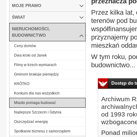
przeznacza po
MOJE PRAWO
Przez kilka lat
ŚWIAT
terenów pod bu
współfinansujem
NIERUCHOMOŚCI,
BUDOWNICTWO
przyznajemy po
mieszkań oddaw
Ceny domów
W tym roku, po
Dwa kroki od Janek
budownictwo...
Filmy w trzech wymiarach
Gminom brakuje pieniędzy
Dostęp do tr
KRÓTKO
Konkurs dla nas wszystkich
Archiwum Rz
Miasto pomaga budować
archiwalnyc
Najlepsze Szczecin i Gdynia
od 1993 roku
wzbogacone
Oszczędzać energię
Spotkanie biznesu z samorządem
Ponad milio