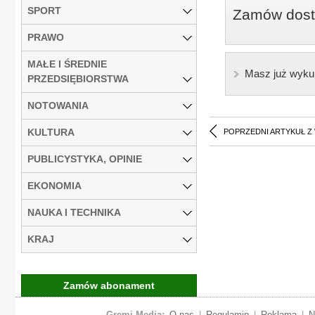
SPORT
Zamów dostę
PRAWO
MAŁE I ŚREDNIE
Masz już wyku
PRZEDSIĘBIORSTWA
NOTOWANIA
KULTURA
POPRZEDNI ARTYKUŁ Z
PUBLICYSTYKA, OPINIE
EKONOMIA
NAUKA I TECHNIKA
KRAJ
Zamów abonament
Gremi Media:
O nas
|
Regulamin
|
Reklama
|
N