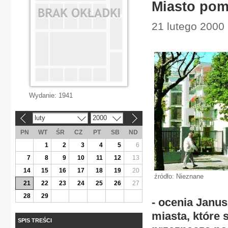
Miasto po
21 lutego 2000
Wydanie:
1941
luty
2000
«
»
PN
WT
ŚR
CZ
PT
SB
ND
1
2
3
4
5
6
7
8
9
10
11
12
13
14
15
16
17
18
19
20
źródło: Nieznane
21
22
23
24
25
26
27
28
29
- ocenia Janus
miasta, które 
SPIS TREŚCI