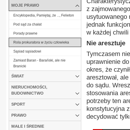
Charakterystyc
MOJE PRAWO
z zajmowanego 
usytuowanego n
Encyklopedia, Pamiętaj, że ..., Felieton
jednak funkcjon
Pod sąd za chałat
w każdej chwili
Porady prawne
Nie aresztuje
Rola prokuratora w życiu człowieka
Sąsiad sąsiadowi
Tymczasem nie 
uprawnienie do
Zamiast Baran - Barański, ale nie
Branicki
okres, że czyni
ŚWIAT
aresztował, ale
do sądu. Wreszc
NIERUCHOMOŚCI,
stosowania ares
BUDOWNICTWO
potrzeby ten a
SPORT
konstytucyjna 
PRAWO
decydować tylko
MAŁE I ŚREDNIE