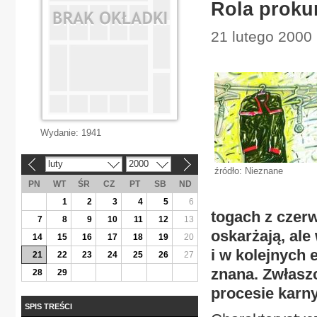
Rola proku
21 lutego 2000
Wydanie:
1941
luty
2000
«
»
źródło: Nieznane
PN
WT
ŚR
CZ
PT
SB
ND
1
2
3
4
5
6
togach z czer
7
8
9
10
11
12
13
oskarżają, ale
14
15
16
17
18
19
20
i w kolejnych
21
22
23
24
25
26
27
znana. Zwłaszc
28
29
procesie karny
SPIS TREŚCI