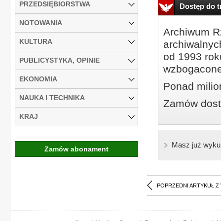
PRZEDSIĘBIORSTWA
Dostęp do tr
NOTOWANIA
Archiwum Rz
KULTURA
archiwalnyc
od 1993 roku
PUBLICYSTYKA, OPINIE
wzbogacone
EKONOMIA
Ponad milio
NAUKA I TECHNIKA
Zamów dostę
KRAJ
Masz już wyku
Zamów abonament
POPRZEDNI ARTYKUŁ Z