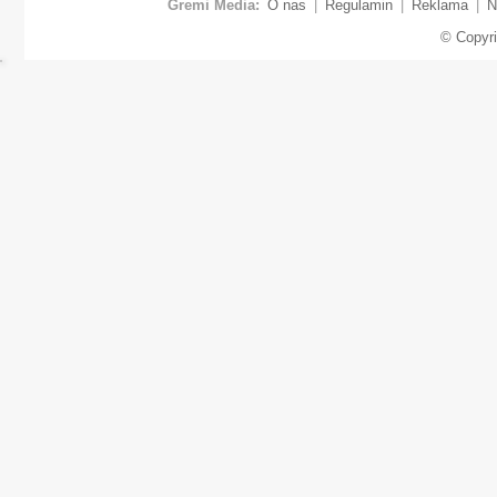
Gremi Media:
O nas
|
Regulamin
|
Reklama
|
N
© Copyr