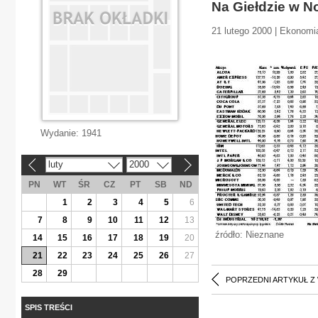
Na Giełdzie w 
21 lutego 2000 | Ekonomi
Wydanie:
1941
luty
2000
«
»
PN
WT
ŚR
CZ
PT
SB
ND
1
2
3
4
5
6
7
8
9
10
11
12
13
źródło: Nieznane
14
15
16
17
18
19
20
21
22
23
24
25
26
27
28
29
POPRZEDNI ARTYKUŁ Z
SPIS TREŚCI