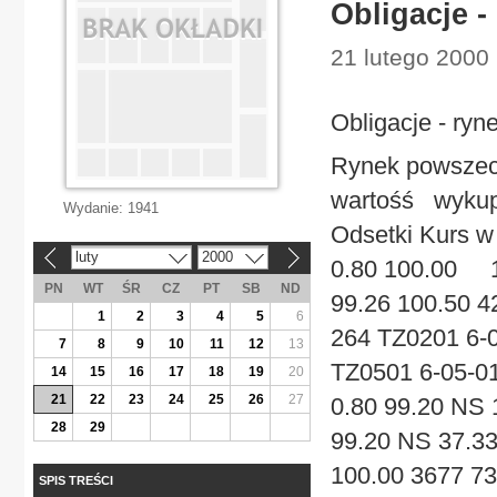
Obligacje 
21 lutego 2000 
Obligacje - ry
Rynek powszec
wartośś wykupu
Wydanie:
1941
Odsetki Kurs 
luty
2000
«
»
0.80 100.00 1
PN
WT
ŚR
CZ
PT
SB
ND
99.26 100.50 
1
2
3
4
5
6
264 TZ0201 6-0
7
8
9
10
11
12
13
TZ0501 6-05-0
14
15
16
17
18
19
20
21
22
23
24
25
26
27
0.80 99.20 NS 
28
29
99.20 NS 37.3
100.00 3677 73
SPIS TREŚCI