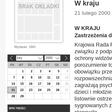
W kraju
21 lutego 2000 
W KRAJU
Zastrzeżenia 
Krajowa Rada Ra
Wydanie:
1941
związku z podp
ochrony widzów
luty
2000
«
»
porozumienie t
PN
WT
ŚR
CZ
PT
SB
ND
obowiązku prze
1
2
3
4
5
6
rozpowszechnian
7
8
9
10
11
12
13
14
15
16
17
18
19
20
zagrażają psyc
21
22
23
24
25
26
27
dzieci i młodzi
28
29
listownie ostr
sygnowanych zn
SPIS TREŚCI