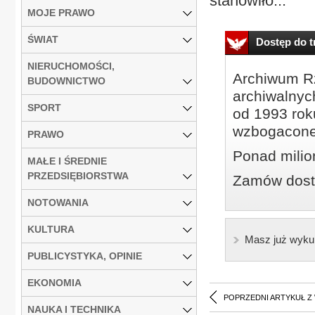
stanowiło...
MOJE PRAWO
ŚWIAT
Dostęp do tr
NIERUCHOMOŚCI,
Archiwum Rz
BUDOWNICTWO
archiwalnyc
SPORT
od 1993 roku
wzbogacone
PRAWO
Ponad milio
MAŁE I ŚREDNIE
PRZEDSIĘBIORSTWA
Zamów dostę
NOTOWANIA
KULTURA
Masz już wyku
PUBLICYSTYKA, OPINIE
EKONOMIA
POPRZEDNI ARTYKUŁ Z
NAUKA I TECHNIKA