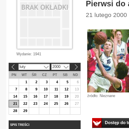
Pierwsi do
21 lutego 2000 
Wydanie:
1941
luty
2000
«
»
PN
WT
ŚR
CZ
PT
SB
ND
1
2
3
4
5
6
7
8
9
10
11
12
13
źródło: Nieznane
14
15
16
17
18
19
20
21
22
23
24
25
26
27
28
29
Dostęp do tr
SPIS TREŚCI