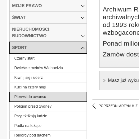
MOJE PRAWO
Archiwum Rz
archiwalnyc
ŚWIAT
od 1993 roku
NIERUCHOMOŚCI,
wzbogacone
BUDOWNICTWO
Ponad milio
SPORT
Zamów dostę
Czarny start
Dwieście metrów Widhoelzla
Kiwnij się i uderz
Masz już wyku
Kuci na cztery nogi
Pierwsi do awansu
POPRZEDNI ARTYKUŁ Z
Poligon przed Sydney
Przyjeżdżają ludzie
Pudła na leżąco
Rekordy pod dachem