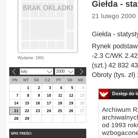
Giełda - st
21 lutego 2000 
Giełda - statys
Rynek podstaw
-2.3 C/WK 2.42 
Wydanie:
1941
(szt.) 42 832 4
luty
2000
«
»
Obroty (tys. zł)
PN
WT
ŚR
CZ
PT
SB
ND
1
2
3
4
5
6
Dostęp do tr
7
8
9
10
11
12
13
14
15
16
17
18
19
20
Archiwum Rz
21
22
23
24
25
26
27
archiwalnyc
28
29
od 1993 roku
wzbogacone
SPIS TREŚCI