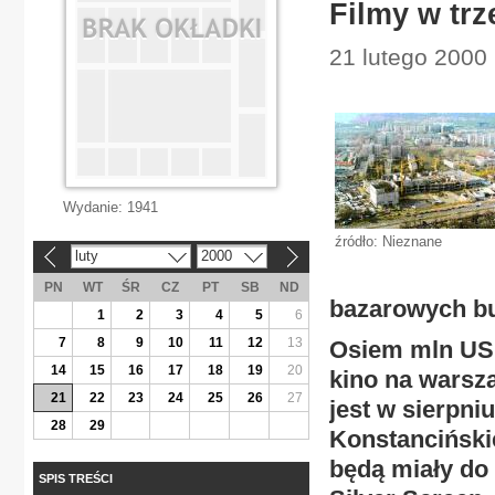
Filmy w tr
21 lutego 2000
Wydanie:
1941
źródło: Nieznane
luty
2000
«
»
PN
WT
ŚR
CZ
PT
SB
ND
bazarowych b
1
2
3
4
5
6
7
8
9
10
11
12
13
Osiem mln US
14
15
16
17
18
19
20
kino na warsz
21
22
23
24
25
26
27
jest w sierpniu
28
29
Konstanciński
będą miały do 
SPIS TREŚCI