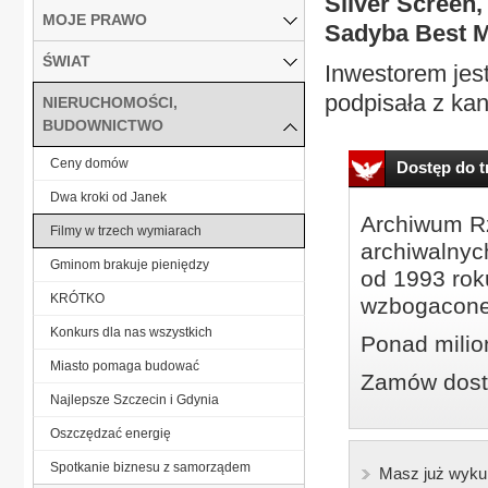
Silver Screen,
MOJE PRAWO
Sadyba Best M
ŚWIAT
Inwestorem jest 
podpisała z ka
NIERUCHOMOŚCI,
BUDOWNICTWO
Ceny domów
Dostęp do tr
Dwa kroki od Janek
Archiwum Rz
Filmy w trzech wymiarach
archiwalnyc
Gminom brakuje pieniędzy
od 1993 roku
KRÓTKO
wzbogacone
Konkurs dla nas wszystkich
Ponad milio
Miasto pomaga budować
Zamów dostę
Najlepsze Szczecin i Gdynia
Oszczędzać energię
Spotkanie biznesu z samorządem
Masz już wyku