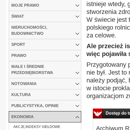
istnieje wtedy,
MOJE PRAWO
stworzenia zdro
ŚWIAT
W świecie jest
polskiego rolni
NIERUCHOMOŚCI,
BUDOWNICTWO
za celowe.
SPORT
Ale przecież i
więc pojawiła
PRAWO
Przygotowany p
MAŁE I ŚREDNIE
nie był. Jest t
PRZEDSIĘBIORSTWA
należy podjąć, 
NOTOWANIA
w istocie prokl
KULTURA
organizacjom zw
PUBLICYSTYKA, OPINIE
Dostęp do tr
EKONOMIA
AKCJE,INDEKSY GIEŁDOWE
Archiwum Rz