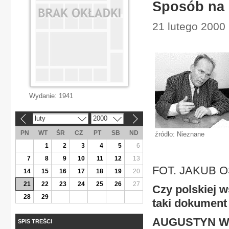
Sposób na 
21 lutego 2000
Wydanie:
1941
luty
2000
«
»
PN
WT
ŚR
CZ
PT
SB
ND
źródło: Nieznane
1
2
3
4
5
6
7
8
9
10
11
12
13
FOT. JAKUB 
14
15
16
17
18
19
20
21
22
23
24
25
26
27
Czy polskiej w
28
29
taki dokument 
AUGUSTYN 
SPIS TREŚCI