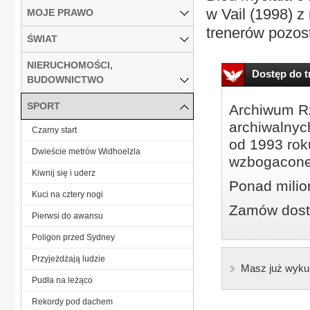
w Vail (1998) z
MOJE PRAWO
trenerów pozost
ŚWIAT
NIERUCHOMOŚCI,
Dostęp do tr
BUDOWNICTWO
SPORT
Archiwum Rz
archiwalnyc
Czarny start
od 1993 roku
Dwieście metrów Widhoelzla
wzbogacone
Kiwnij się i uderz
Ponad milio
Kuci na cztery nogi
Zamów dostę
Pierwsi do awansu
Poligon przed Sydney
Przyjeżdżają ludzie
Masz już wyku
Pudła na leżąco
Rekordy pod dachem