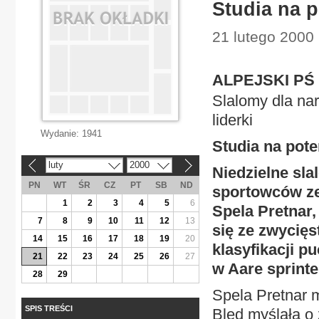
Studia na 
21 lutego 2000 
ALPEJSKI PŚ
Slalomy dla nar
liderki
Wydanie:
1941
Studia na pot
luty
2000
«
»
Niedzielne sl
PN
WT
ŚR
CZ
PT
SB
ND
sportowców ze
1
2
3
4
5
6
Spela Pretnar,
7
8
9
10
11
12
13
się ze zwycięs
14
15
16
17
18
19
20
klasyfikacji p
21
22
23
24
25
26
27
w Aare sprinte
28
29
Spela Pretnar m
SPIS TREŚCI
Bled myślała o 