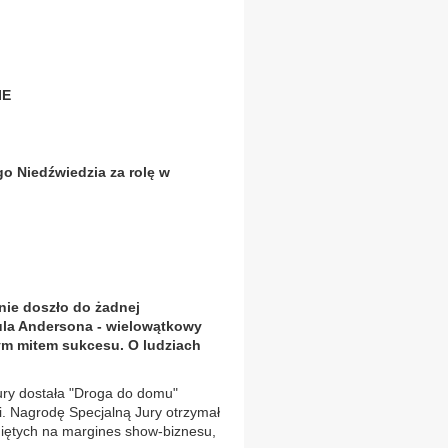
IE
o Niedźwiedzia za rolę w
nie doszło do żadnej
ula Andersona - wielowątkowy
ym mitem sukcesu. O ludziach
ury dostała "Droga do domu"
i. Nagrodę Specjalną Jury otrzymał
hniętych na margines show-biznesu,