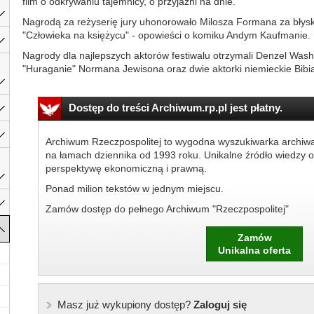
film o odkrywaniu tajemnicy, o przyjaźni na dnie.
Nagrodą za reżyserię jury uhonorowało Milosza Formana za błyskot
"Człowieka na księżycu" - opowieści o komiku Andym Kaufmanie.
Nagrody dla najlepszych aktorów festiwalu otrzymali Denzel Wash
"Huraganie" Normana Jewisona oraz dwie aktorki niemieckie Bibian
Dostęp do treści Archiwum.rp.pl jest płatny.
Archiwum Rzeczpospolitej to wygodna wyszukiwarka archiw
na łamach dziennika od 1993 roku. Unikalne źródło wiedzy o
perspektywę ekonomiczną i prawną.
Ponad milion tekstów w jednym miejscu.
Zamów dostęp do pełnego Archiwum "Rzeczpospolitej"
Zamów
Unikalna oferta
Masz już wykupiony dostęp?
Zaloguj się