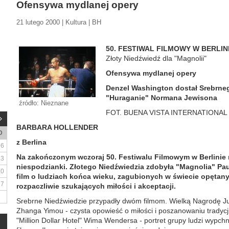
Ofensywa mydlanej opery
21 lutego 2000 | Kultura | BH
50. FESTIWAL FILMOWY W BERLIN
Złoty Niedźwiedź dla "Magnolii"
Ofensywa mydlanej opery
Denzel Washington dostał Srebrneg
"Huraganie" Normana Jewisona
źródło: Nieznane
FOT. BUENA VISTA INTERNATIONAL
BARBARA HOLLENDER
D
z Berlina
6
Na zakończonym wczoraj 50. Festiwalu Filmowym w Berlinie 
13
niespodzianki. Złotego Niedźwiedzia zdobyła "Magnolia" Pa
20
film o ludziach końca wieku, zagubionych w świecie opętan
27
rozpaczliwie szukających miłości i akceptacji.
Srebrne Niedźwiedzie przypadły dwóm filmom. Wielką Nagrodę J
Zhanga Yimou - czysta opowieść o miłości i poszanowaniu tradycj
"Million Dollar Hotel" Wima Wendersa - portret grupy ludzi wypc