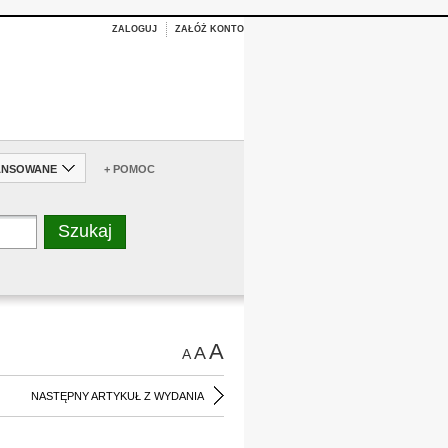
ZALOGUJ
ZAŁÓŻ KONTO
ANSOWANE
+ POMOC
A
A
A
NASTĘPNY ARTYKUŁ Z WYDANIA