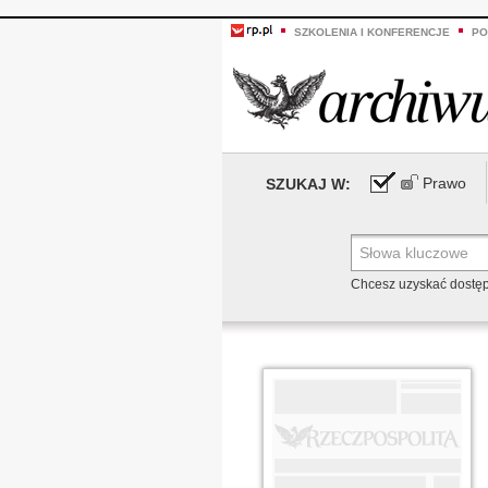
SZKOLENIA I KONFERENCJE
PO
Prawo
SZUKAJ W:
Chcesz uzyskać dostę