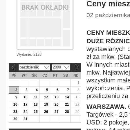
Ceny mies
02 październik
CENY MIESZ
DUŻE RÓŻNIC
wystawianych d
Wydanie:
2128
zł za mkw. (Sta
W innych miasta
październik
2000
«
»
mkw. Najłatwie
PN
WT
ŚR
CZ
PT
SB
ND
wszystkim małe
1
wykończenia. P
2
3
4
5
6
7
8
przeliczeniu za 
9
10
11
12
13
14
15
16
17
18
19
20
21
22
WARSZAWA.
G
23
24
25
26
27
28
29
Targówek - 2,5 
30
31
USD; 2 pokoje, 