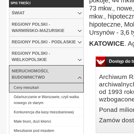
pokoje, 44 mkw.
SPIS TREŚCI
73 mkw., nowe, 
ŚWIAT
mkw., hipoteczn
hipoteczne, Mok
REGIONY POLSKI -
WARMIŃSKO-MAZURSKIE
Ursynów - 3,6 ty
REGIONY POLSKI - PODLASKIE
KATOWICE
. A
REGIONY POLSKI -
WIELKOPOLSKIE
Dostęp do tr
NIERUCHOMOŚCI,
Archiwum Rz
BUDOWNICTWO
archiwalnyc
Ceny mieszkań
od 1993 roku
Gdańszczanie w Warszawie, czyli walka
wzbogacone
nowego ze starym
Ponad milio
Konkurencja dla kasy mieszkaniowej
Zamów dostę
Małe biuro, duzi klienci
Mieszkanie pod miastem