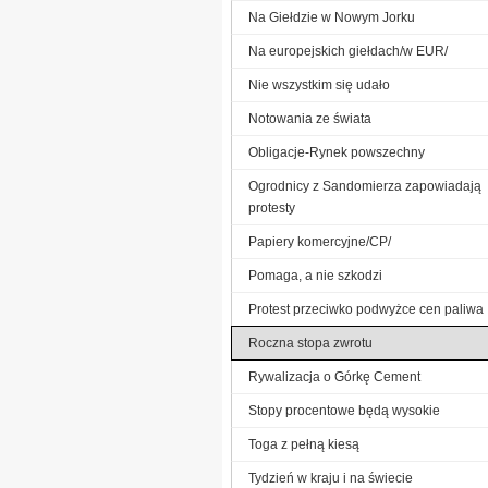
Na Giełdzie w Nowym Jorku
Na europejskich giełdach/w EUR/
Nie wszystkim się udało
Notowania ze świata
Obligacje-Rynek powszechny
Ogrodnicy z Sandomierza zapowiadają
protesty
Papiery komercyjne/CP/
Pomaga, a nie szkodzi
Protest przeciwko podwyżce cen paliwa
Roczna stopa zwrotu
Rywalizacja o Górkę Cement
Stopy procentowe będą wysokie
Toga z pełną kiesą
Tydzień w kraju i na świecie