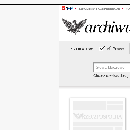
SZKOLENIA I KONFERENCJE
PO
Prawo
SZUKAJ W:
Chcesz uzyskać dostę