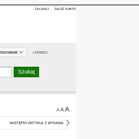
ZALOGUJ
ZAŁÓŻ KONTO
ANSOWANE
+ POMOC
A
A
A
NASTĘPNY ARTYKUŁ Z WYDANIA