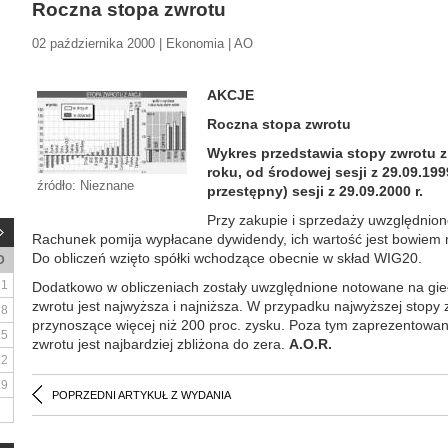
Roczna stopa zwrotu
02 października 2000 | Ekonomia | AO
AKCJE
Roczna stopa zwrotu
Wykres przedstawia stopy zwrotu z
roku, od środowej sesji z 29.09.199
źródło: Nieznane
przestępny) sesji z 29.09.2000 r.
Przy zakupie i sprzedaży uwzględnion
Rachunek pomija wypłacane dywidendy, ich wartość jest bowiem m
Do obliczeń wzięto spółki wchodzące obecnie w skład WIG20.
D
1
Dodatkowo w obliczeniach zostały uwzględnione notowane na giełd
zwrotu jest najwyższa i najniższa. W przypadku najwyższej stopy
8
przynoszące więcej niż 200 proc. zysku. Poza tym zaprezentowano
15
zwrotu jest najbardziej zbliżona do zera.
A.O.R.
22
29
POPRZEDNI ARTYKUŁ Z WYDANIA