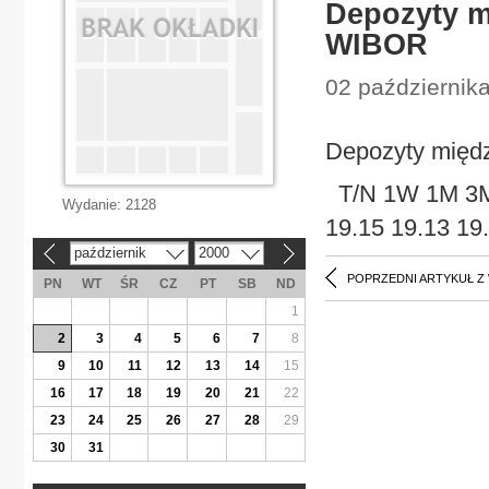
Depozyty m
WIBOR
02 październik
Depozyty międ
T/N 1W 1M 3M 
Wydanie:
2128
19.15 19.13 19
październik
2000
«
»
POPRZEDNI ARTYKUŁ Z
PN
WT
ŚR
CZ
PT
SB
ND
1
2
3
4
5
6
7
8
9
10
11
12
13
14
15
16
17
18
19
20
21
22
23
24
25
26
27
28
29
30
31