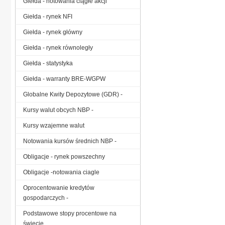
Giełda - notowania ciągłe akcji
Giełda - rynek NFI
Giełda - rynek główny
Giełda - rynek równoległy
Giełda - statystyka
Giełda - warranty BRE-WGPW
Globalne Kwity Depozytowe (GDR) -
Kursy walut obcych NBP -
Kursy wzajemne walut
Notowania kursów średnich NBP -
Obligacje - rynek powszechny
Obligacje -notowania ciagle
Oprocentowanie kredytów
gospodarczych -
Podstawowe stopy procentowe na
świecie