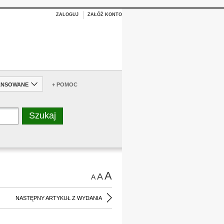
ZALOGUJ
ZAŁÓŻ KONTO
ANSOWANE
+ POMOC
A
A
A
NASTĘPNY ARTYKUŁ Z WYDANIA