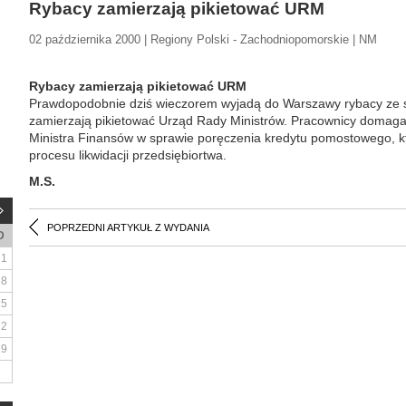
Rybacy zamierzają pikietować URM
02 października 2000 | Regiony Polski - Zachodniopomorskie | NM
Rybacy zamierzają pikietować URM
Prawdopodobnie dziś wieczorem wyjadą do Warszawy rybacy ze s
zamierzają pikietować Urząd Rady Ministrów. Pracownicy domagaj
Ministra Finansów w sprawie poręczenia kredytu pomostowego, 
procesu likwidacji przedsiębiortwa.
M.S.
POPRZEDNI ARTYKUŁ Z WYDANIA
D
1
8
15
22
29