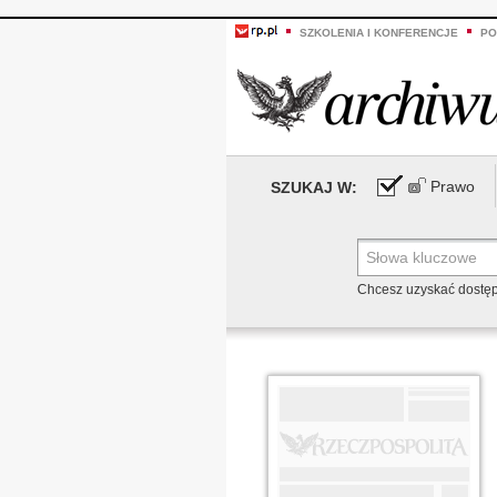
SZKOLENIA I KONFERENCJE
PO
Prawo
SZUKAJ W:
Chcesz uzyskać dostę