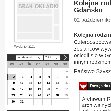
Kolejna ro
Gdańsku
02 października
Kolejna rodzi
Czteroosobowa 
Wydanie:
2128
zesłańców wywi
osiedli się w 
październik
2000
«
»
innym rodzinom
PN
WT
ŚR
CZ
PT
SB
ND
Państwo Szyszk
1
2
3
4
5
6
7
8
9
10
11
12
13
14
15
Dostęp do tr
16
17
18
19
20
21
22
23
24
25
26
27
28
29
Archiwum Rz
30
31
archiwalnyc