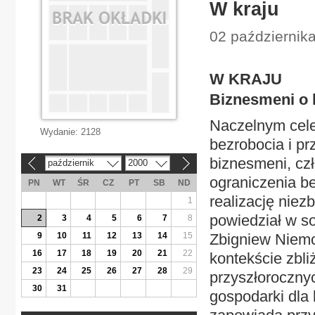
W kraju
02 październik
W KRAJU
Biznesmeni o 
Naczelnym cele
Wydanie:
2128
bezrobocia i pr
biznesmeni, cz
październik
2000
«
»
ograniczenia b
PN
WT
ŚR
CZ
PT
SB
ND
realizację nie
1
powiedział w 
2
3
4
5
6
7
8
9
10
11
12
13
14
15
Zbigniew Niemcz
16
17
18
19
20
21
22
kontekście zbl
23
24
25
26
27
28
29
przyszłoroczny
30
31
gospodarki dla