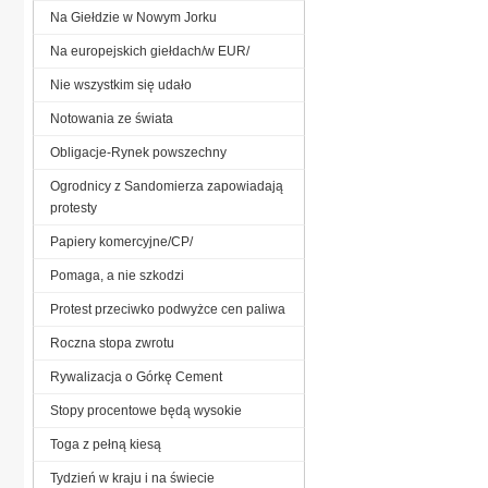
Na Giełdzie w Nowym Jorku
Na europejskich giełdach/w EUR/
Nie wszystkim się udało
Notowania ze świata
Obligacje-Rynek powszechny
Ogrodnicy z Sandomierza zapowiadają
protesty
Papiery komercyjne/CP/
Pomaga, a nie szkodzi
Protest przeciwko podwyżce cen paliwa
Roczna stopa zwrotu
Rywalizacja o Górkę Cement
Stopy procentowe będą wysokie
Toga z pełną kiesą
Tydzień w kraju i na świecie