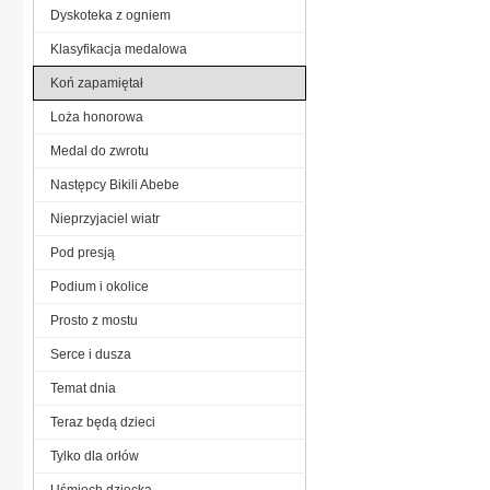
Dyskoteka z ogniem
Klasyfikacja medalowa
Koń zapamiętał
Loża honorowa
Medal do zwrotu
Następcy Bikili Abebe
Nieprzyjaciel wiatr
Pod presją
Podium i okolice
Prosto z mostu
Serce i dusza
Temat dnia
Teraz będą dzieci
Tylko dla orłów
Uśmiech dziecka