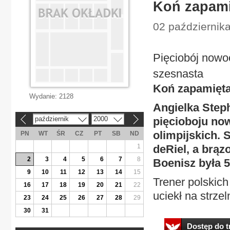
Koń zapami
02 październik
Pięciobój nowoc
szesnasta
Koń zapamięta
Wydanie:
2128
Angielka Step
październik
2000
pięcioboju no
«
»
olimpijskich.
PN
WT
ŚR
CZ
PT
SB
ND
1
deRiel, a brąz
2
3
4
5
6
7
8
Boenisz była 5.
9
10
11
12
13
14
15
Trener polskich
16
17
18
19
20
21
22
uciekł na strzel
23
24
25
26
27
28
29
30
31
Dostęp do tr