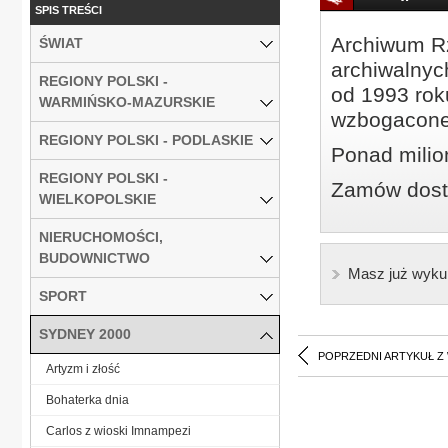
SPIS TREŚCI
Archiwum Rz
ŚWIAT
archiwalnyc
REGIONY POLSKI -
od 1993 roku
WARMIŃSKO-MAZURSKIE
wzbogacone
REGIONY POLSKI - PODLASKIE
Ponad milio
REGIONY POLSKI -
Zamów dostę
WIELKOPOLSKIE
NIERUCHOMOŚCI,
BUDOWNICTWO
Masz już wyku
SPORT
SYDNEY 2000
POPRZEDNI ARTYKUŁ Z
Artyzm i złość
Bohaterka dnia
Carlos z wioski Imnampezi