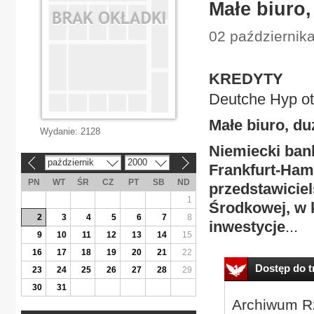
Małe biuro,
02 październik
KREDYTY
Deutche Hyp ot
Małe biuro, duz
Wydanie:
2128
Niemiecki ban
październik
2000
«
»
Frankfurt-Ham
PN
WT
ŚR
CZ
PT
SB
ND
przedstawicie
1
Środkowej, w 
2
3
4
5
6
7
8
inwestycje
...
9
10
11
12
13
14
15
16
17
18
19
20
21
22
Dostęp do tr
23
24
25
26
27
28
29
30
31
Archiwum Rz