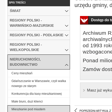
SPIS TREŚCI
urzędu gminy, d
ŚWIAT
Dostęp do tr
REGIONY POLSKI -
WARMIŃSKO-MAZURSKIE
Archiwum Rz
REGIONY POLSKI - PODLASKIE
archiwalnyc
REGIONY POLSKI -
od 1993 roku
WIELKOPOLSKIE
wzbogacone
NIERUCHOMOŚCI,
Ponad milio
BUDOWNICTWO
Zamów dostę
Ceny mieszkań
Gdańszczanie w Warszawie, czyli walka
nowego ze starym
Masz już wyku
Konkurencja dla kasy mieszkaniowej
Małe biuro, duzi klienci
Mieszkanie pod miastem
POPRZEDNI ARTYKUŁ Z