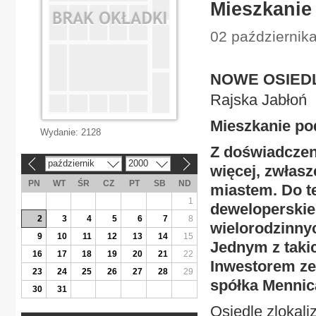
Mieszkanie
02 październik
NOWE OSIED
Rajska Jabłoń
Mieszkanie p
Wydanie:
2128
Z doświadczen
październik
2000
«
»
więcej, zwłas
PN
WT
ŚR
CZ
PT
SB
ND
miastem. Do te
1
deweloperskie,
2
3
4
5
6
7
8
wielorodzinny
9
10
11
12
13
14
15
Jednym z takic
16
17
18
19
20
21
22
Inwestorem ze
23
24
25
26
27
28
29
spółka Mennica
30
31
Osiedle zlokal