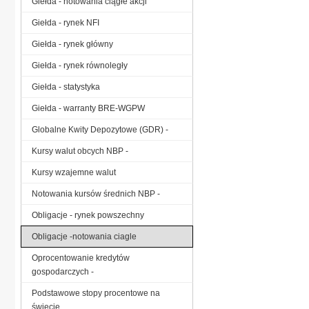
Giełda - notowania ciągłe akcji
Giełda - rynek NFI
Giełda - rynek główny
Giełda - rynek równoległy
Giełda - statystyka
Giełda - warranty BRE-WGPW
Globalne Kwity Depozytowe (GDR) -
Kursy walut obcych NBP -
Kursy wzajemne walut
Notowania kursów średnich NBP -
Obligacje - rynek powszechny
Obligacje -notowania ciagle
Oprocentowanie kredytów
gospodarczych -
Podstawowe stopy procentowe na
świecie