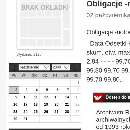
Obligacje -
02 październik
Obligacje -noto
Data Odsetki 
skum. otw. max 
Wydanie:
2128
2.84 - - - - 99
październik
2000
«
»
99.80 99.70 99
PN
WT
ŚR
CZ
PT
SB
ND
99.70 99.80...
1
2
3
4
5
6
7
8
Dostęp do tr
9
10
11
12
13
14
15
16
17
18
19
20
21
22
Archiwum Rz
23
24
25
26
27
28
29
archiwalnyc
30
31
od 1993 roku