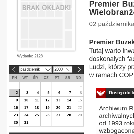
Premier Bu
Wielobran
02 października
Premier Buzek
Tutaj warto inw
Wydanie:
2128
doskonałych fa
Ludzi, którzy p
październik
2000
«
»
w ramach COP-u
PN
WT
ŚR
CZ
PT
SB
ND
1
Dostęp do tr
2
3
4
5
6
7
8
9
10
11
12
13
14
15
Archiwum Rz
16
17
18
19
20
21
22
archiwalnyc
23
24
25
26
27
28
29
od 1993 roku
30
31
wzbogacone