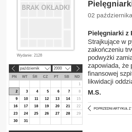
Pielęgniark
02 październik
Pielęgniarki z
Strajkujące w p
zakończeniu trw
Wydanie:
2128
podwyżki zamias
zapowiada, że 
październik
2000
«
»
finansowej szpi
PN
WT
ŚR
CZ
PT
SB
ND
likwidacji oddz
1
M.S.
2
3
4
5
6
7
8
9
10
11
12
13
14
15
16
17
18
19
20
21
22
POPRZEDNI ARTYKUŁ Z
23
24
25
26
27
28
29
30
31