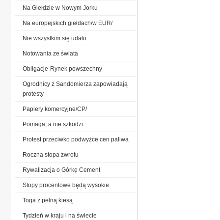
Na Giełdzie w Nowym Jorku
Na europejskich giełdach/w EUR/
Nie wszystkim się udało
Notowania ze świata
Obligacje-Rynek powszechny
Ogrodnicy z Sandomierza zapowiadają
protesty
Papiery komercyjne/CP/
Pomaga, a nie szkodzi
Protest przeciwko podwyżce cen paliwa
Roczna stopa zwrotu
Rywalizacja o Górkę Cement
Stopy procentowe będą wysokie
Toga z pełną kiesą
Tydzień w kraju i na świecie