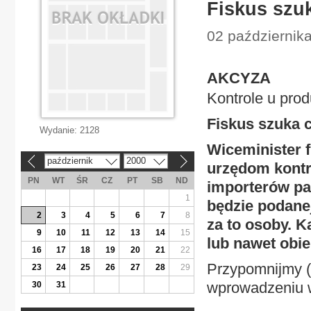
Fiskus szu
02 październik
AKCYZA
Kontrole u pro
Fiskus szuka 
Wydanie:
2128
Wiceminister 
październik
2000
«
»
urzędom kontr
PN
WT
ŚR
CZ
PT
SB
ND
importerów pa
1
będzie podane
2
3
4
5
6
7
8
za to osoby. 
9
10
11
12
13
14
15
lub nawet obie 
16
17
18
19
20
21
22
Przypomnijmy (
23
24
25
26
27
28
29
wprowadzeniu 
30
31