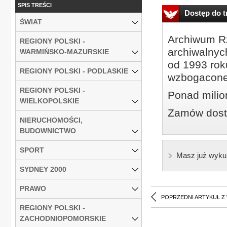
SPIS TREŚCI
Dostęp do tr
ŚWIAT
Archiwum Rz
REGIONY POLSKI -
archiwalnyc
WARMIŃSKO-MAZURSKIE
od 1993 roku
REGIONY POLSKI - PODLASKIE
wzbogacone
REGIONY POLSKI -
Ponad milio
WIELKOPOLSKIE
Zamów dostę
NIERUCHOMOŚCI,
BUDOWNICTWO
SPORT
Masz już wyku
SYDNEY 2000
PRAWO
POPRZEDNI ARTYKUŁ Z
REGIONY POLSKI -
ZACHODNIOPOMORSKIE