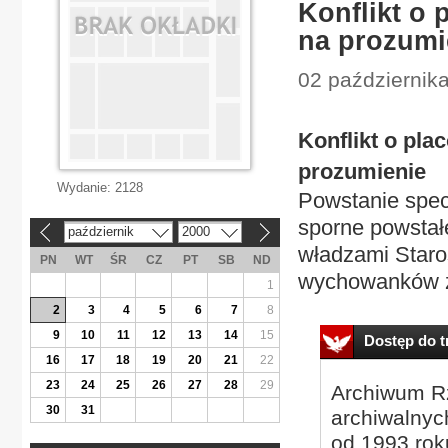
Konflikt o
na prozumi
02 października
Konflikt o pl
prozumienie
Wydanie:
2128
Powstanie specj
sporne powstał
październik
2000
«
»
władzami Staro
PN
WT
ŚR
CZ
PT
SB
ND
wychowanków z
1
2
3
4
5
6
7
8
9
10
11
12
13
14
15
Dostęp do tr
16
17
18
19
20
21
22
23
24
25
26
27
28
29
Archiwum Rz
30
31
archiwalnyc
od 1993 roku