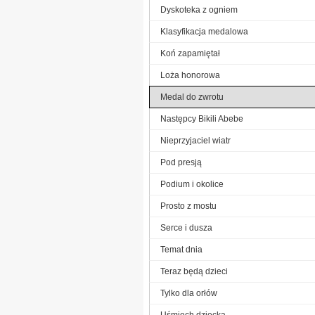
Dyskoteka z ogniem
Klasyfikacja medalowa
Koń zapamiętał
Loża honorowa
Medal do zwrotu
Następcy Bikili Abebe
Nieprzyjaciel wiatr
Pod presją
Podium i okolice
Prosto z mostu
Serce i dusza
Temat dnia
Teraz będą dzieci
Tylko dla orłów
Uśmiech dziecka