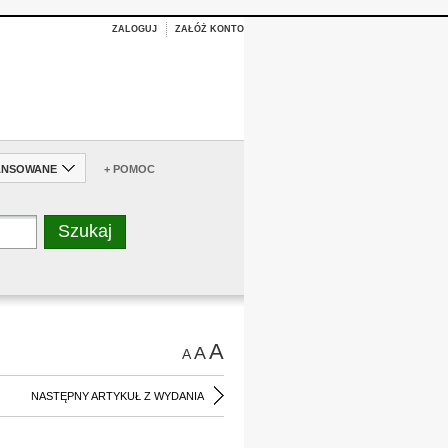
ZALOGUJ
ZAŁÓŻ KONTO
ANSOWANE
+ POMOC
A
A
A
NASTĘPNY ARTYKUŁ Z WYDANIA