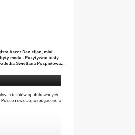
sta Aszot Danieljan, miał
byty medal. Pozytywne testy
oatletka Swietłana Pospiełowa.
...
alnych tekstów opublikowanych
 Polsce i świecie, wzbogacone o