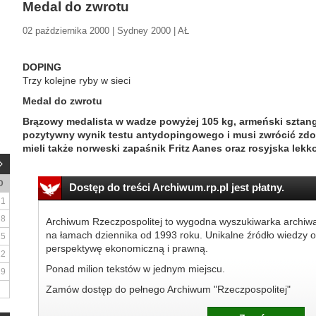
Medal do zwrotu
02 października 2000 | Sydney 2000 | AŁ
DOPING
Trzy kolejne ryby w sieci
Medal do zwrotu
Brązowy medalista w wadze powyżej 105 kg, armeński sztangi
pozytywny wynik testu antydopingowego i musi zwrócić zdo
mieli także norweski zapaśnik Fritz Aanes oraz rosyjska lekk
D
Dostęp do treści Archiwum.rp.pl jest płatny.
1
8
Archiwum Rzeczpospolitej to wygodna wyszukiwarka archiw
na łamach dziennika od 1993 roku. Unikalne źródło wiedzy o
15
perspektywę ekonomiczną i prawną.
22
Ponad milion tekstów w jednym miejscu.
29
Zamów dostęp do pełnego Archiwum "Rzeczpospolitej"