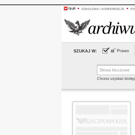
SZKOLENIA I KONFERENCJE
PO
Prawo
SZUKAJ W:
Chcesz uzyskać dostę