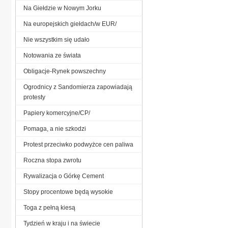
Na Giełdzie w Nowym Jorku
Na europejskich giełdach/w EUR/
Nie wszystkim się udało
Notowania ze świata
Obligacje-Rynek powszechny
Ogrodnicy z Sandomierza zapowiadają
protesty
Papiery komercyjne/CP/
Pomaga, a nie szkodzi
Protest przeciwko podwyżce cen paliwa
Roczna stopa zwrotu
Rywalizacja o Górkę Cement
Stopy procentowe będą wysokie
Toga z pełną kiesą
Tydzień w kraju i na świecie