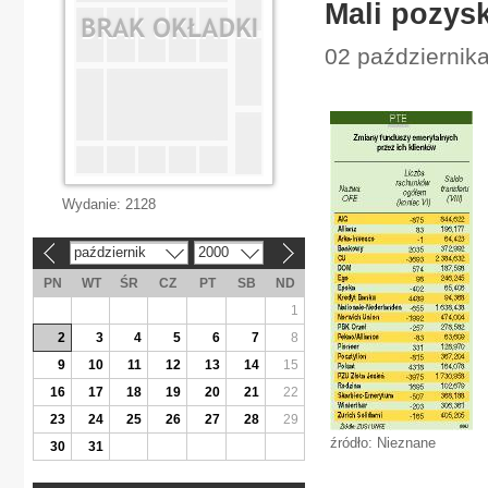
Mali pozysk
02 październik
Wydanie:
2128
październik
2000
«
»
PN
WT
ŚR
CZ
PT
SB
ND
1
2
3
4
5
6
7
8
9
10
11
12
13
14
15
16
17
18
19
20
21
22
23
24
25
26
27
28
29
źródło: Nieznane
30
31