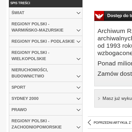
SPIS TREŚCI
ŚWIAT
Dostęp do tr
REGIONY POLSKI -
Archiwum Rz
WARMIŃSKO-MAZURSKIE
archiwalnyc
REGIONY POLSKI - PODLASKIE
od 1993 roku
wzbogacone
REGIONY POLSKI -
WIELKOPOLSKIE
Ponad milio
NIERUCHOMOŚCI,
Zamów dostę
BUDOWNICTWO
SPORT
Masz już wyku
SYDNEY 2000
PRAWO
REGIONY POLSKI -
POPRZEDNI ARTYKUŁ Z
ZACHODNIOPOMORSKIE