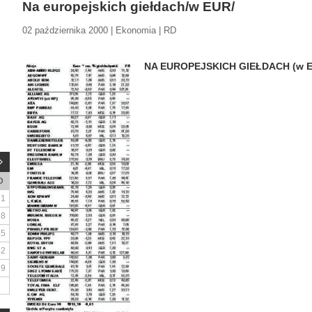
Na europejskich giełdach/w EUR/
02 października 2000 | Ekonomia | RD
NA EUROPEJSKICH GIEŁDACH (w 
D
1
8
15
22
29