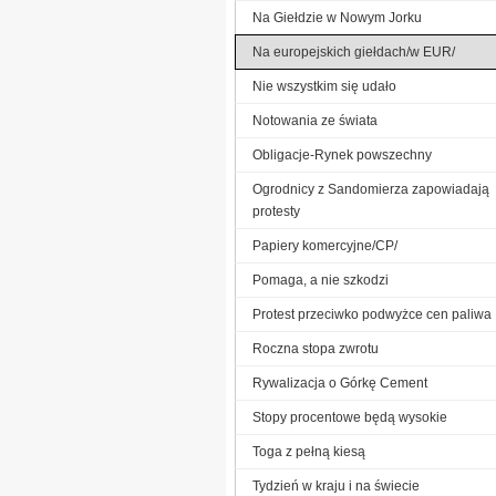
Na Giełdzie w Nowym Jorku
Na europejskich giełdach/w EUR/
Nie wszystkim się udało
Notowania ze świata
Obligacje-Rynek powszechny
Ogrodnicy z Sandomierza zapowiadają
protesty
Papiery komercyjne/CP/
Pomaga, a nie szkodzi
Protest przeciwko podwyżce cen paliwa
Roczna stopa zwrotu
Rywalizacja o Górkę Cement
Stopy procentowe będą wysokie
Toga z pełną kiesą
Tydzień w kraju i na świecie