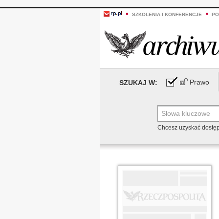
SZKOLENIA I KONFERENCJE
PO
Prawo
SZUKAJ W:
Chcesz uzyskać dostę