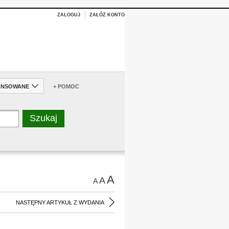
ZALOGUJ
ZAŁÓŻ KONTO
ANSOWANE
+ POMOC
A
A
A
NASTĘPNY ARTYKUŁ Z WYDANIA