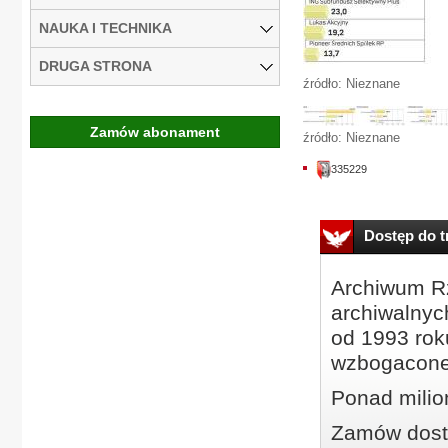
NAUKA I TECHNIKA
DRUGA STRONA
źródło: Nieznane
Zamów abonament
źródło: Nieznane
335229
Dostęp do tr
Archiwum Rz
archiwalnyc
od 1993 roku
wzbogacone
Ponad milio
Zamów dostę