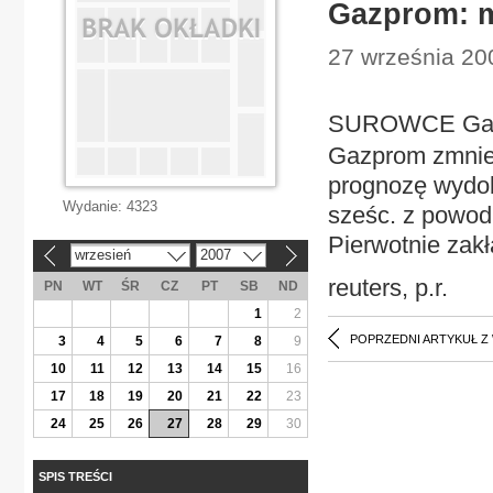
Gazprom: m
27 września 20
SUROWCE Gazp
Gazprom zmniej
prognozę wydob
Wydanie:
4323
sześc. z powod
Pierwotnie zakł
wrzesień
2007
«
»
reuters, p.r.
PN
WT
ŚR
CZ
PT
SB
ND
1
2
POPRZEDNI ARTYKUŁ Z
3
4
5
6
7
8
9
10
11
12
13
14
15
16
17
18
19
20
21
22
23
24
25
26
27
28
29
30
SPIS TREŚCI