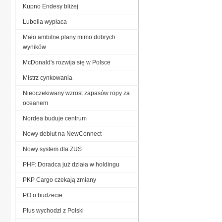
Kupno Endesy bliżej
Lubella wypłaca
Mało ambitne plany mimo dobrych
wyników
McDonald's rozwija się w Polsce
Mistrz cynkowania
Nieoczekiwany wzrost zapasów ropy za
oceanem
Nordea buduje centrum
Nowy debiut na NewConnect
Nowy system dla ZUS
PHF: Doradca już działa w holdingu
PKP Cargo czekają zmiany
PO o budżecie
Plus wychodzi z Polski