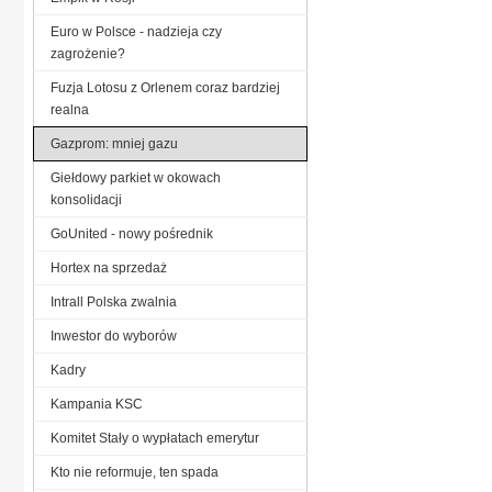
Euro w Polsce - nadzieja czy
zagrożenie?
Fuzja Lotosu z Orlenem coraz bardziej
realna
Gazprom: mniej gazu
Giełdowy parkiet w okowach
konsolidacji
GoUnited - nowy pośrednik
Hortex na sprzedaż
Intrall Polska zwalnia
Inwestor do wyborów
Kadry
Kampania KSC
Komitet Stały o wypłatach emerytur
Kto nie reformuje, ten spada