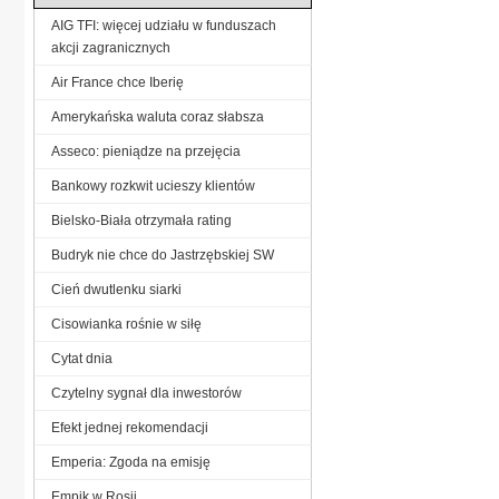
AIG TFI: więcej udziału w funduszach
akcji zagranicznych
Air France chce Iberię
Amerykańska waluta coraz słabsza
Asseco: pieniądze na przejęcia
Bankowy rozkwit ucieszy klientów
Bielsko-Biała otrzymała rating
Budryk nie chce do Jastrzębskiej SW
Cień dwutlenku siarki
Cisowianka rośnie w siłę
Cytat dnia
Czytelny sygnał dla inwestorów
Efekt jednej rekomendacji
Emperia: Zgoda na emisję
Empik w Rosji