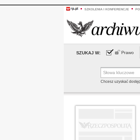
SZKOLENIA I KONFERENCJE
PO
Prawo
SZUKAJ W:
Chcesz uzyskać dostę