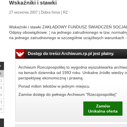
Wskaźniki i stawki
27 września 2007 | Dobra firma | RZ
Wskaźniki i stawki ZAKŁADOWY FUNDUSZ ŚWIADCZEŃ SOCJA
Odpisy obowiązkowe: ¦ na jednego zatrudnionego w tzw. normalny
na jednego zatrudnionego w szczególnie uciążliwych warunkach -.
Dostęp do treści Archiwum.rp.pl jest płatny.
Archiwum Rzeczpospolitej to wygodna wyszukiwarka archiw
na łamach dziennika od 1993 roku. Unikalne źródło wiedzy o
D
perspektywę ekonomiczną i prawną.
2
Ponad milion tekstów w jednym miejscu.
9
Zamów dostęp do pełnego Archiwum "Rzeczpospolitej"
16
23
Zamów
30
Unikalna oferta