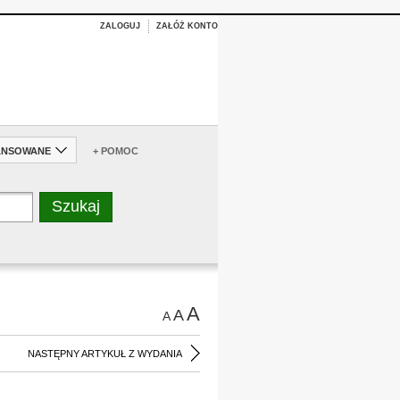
ZALOGUJ
ZAŁÓŻ KONTO
ANSOWANE
+ POMOC
A
A
A
NASTĘPNY ARTYKUŁ Z WYDANIA