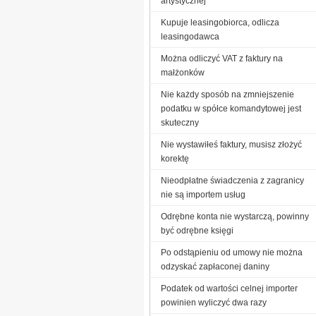
artystycznej
Kupuje leasingobiorca, odlicza
leasingodawca
Można odliczyć VAT z faktury na
małżonków
Nie każdy sposób na zmniejszenie
podatku w spółce komandytowej jest
skuteczny
Nie wystawiłeś faktury, musisz złożyć
korektę
Nieodpłatne świadczenia z zagranicy
nie są importem usług
Odrębne konta nie wystarczą, powinny
być odrębne księgi
Po odstąpieniu od umowy nie można
odzyskać zapłaconej daniny
Podatek od wartości celnej importer
powinien wyliczyć dwa razy