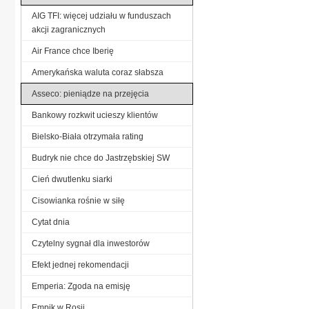
AIG TFI: więcej udziału w funduszach
akcji zagranicznych
Air France chce Iberię
Amerykańska waluta coraz słabsza
Asseco: pieniądze na przejęcia
Bankowy rozkwit ucieszy klientów
Bielsko-Biała otrzymała rating
Budryk nie chce do Jastrzębskiej SW
Cień dwutlenku siarki
Cisowianka rośnie w siłę
Cytat dnia
Czytelny sygnał dla inwestorów
Efekt jednej rekomendacji
Emperia: Zgoda na emisję
Empik w Rosji