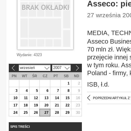
Asseco: pie
27 września 20
MEDIA, TECHNO
Asseco Business
70 mln zł. Wię
Wydanie:
4323
przejęcie innej
w tym roku. As
wrzesień
2007
«
»
Poland - firmy‚
PN
WT
ŚR
CZ
PT
SB
ND
ISB‚ ł.d.
1
2
3
4
5
6
7
8
9
10
11
12
13
14
15
16
POPRZEDNI ARTYKUŁ Z
17
18
19
20
21
22
23
24
25
26
27
28
29
30
SPIS TREŚCI