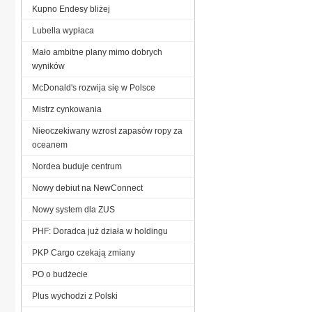
Kupno Endesy bliżej
Lubella wypłaca
Mało ambitne plany mimo dobrych
wyników
McDonald's rozwija się w Polsce
Mistrz cynkowania
Nieoczekiwany wzrost zapasów ropy za
oceanem
Nordea buduje centrum
Nowy debiut na NewConnect
Nowy system dla ZUS
PHF: Doradca już działa w holdingu
PKP Cargo czekają zmiany
PO o budżecie
Plus wychodzi z Polski