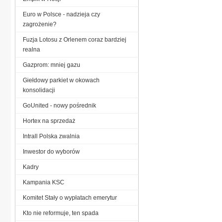
Euro w Polsce - nadzieja czy
zagrożenie?
Fuzja Lotosu z Orlenem coraz bardziej
realna
Gazprom: mniej gazu
Giełdowy parkiet w okowach
konsolidacji
GoUnited - nowy pośrednik
Hortex na sprzedaż
Intrall Polska zwalnia
Inwestor do wyborów
Kadry
Kampania KSC
Komitet Stały o wypłatach emerytur
Kto nie reformuje, ten spada