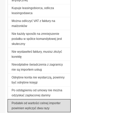
artystycznej
Kupuje leasingobiorca, odlicza
leasingodawca
Można odliczyć VAT z faktury na
małżonków
Nie każdy sposób na zmniejszenie
podatku w spółce komandytowej jest
skuteczny
Nie wystawiłeś faktury, musisz złożyć
korektę
Nieodpłatne świadczenia z zagranicy
nie są importem usług
Odrębne konta nie wystarczą, powinny
być odrębne księgi
Po odstąpieniu od umowy nie można
odzyskać zapłaconej daniny
Podatek od wartości celnej importer
powinien wyliczyć dwa razy