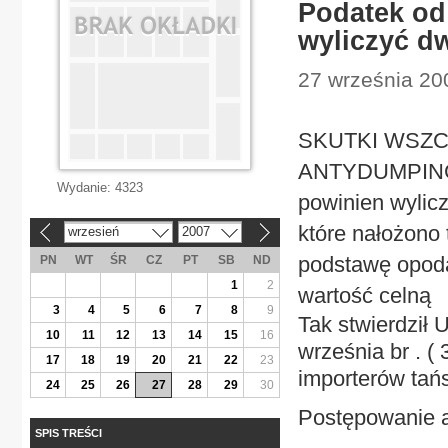
Podatek od
wyliczyć d
27 września 20
SKUTKI WSZ
ANTYDUMPINGOW
Wydanie:
4323
powinien wylicz
które nałożono
wrzesień
2007
«
»
podstawę opoda
PN
WT
ŚR
CZ
PT
SB
ND
1
2
wartość celną
3
4
5
6
7
8
9
Tak stwierdził
10
11
12
13
14
15
16
września br . (
17
18
19
20
21
22
23
importerów tań
24
25
26
27
28
29
30
Postępowanie 
SPIS TREŚCI