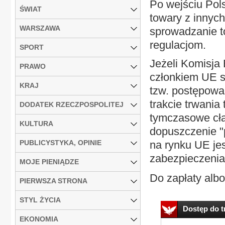
Po wejściu Pols
ŚWIAT
towary z innych
WARSZAWA
sprowadzanie t
regulacjom.
SPORT
Jeżeli Komisja
PRAWO
członkiem UE s
KRAJ
tzw. postępowa
trakcie trwani
DODATEK RZECZPOSPOLITEJ
tymczasowe cł
KULTURA
dopuszczenie "
PUBLICYSTYKA, OPINIE
na rynku UE jes
zabezpieczenia
MOJE PIENIĄDZE
Do zapłaty albo
PIERWSZA STRONA
STYL ŻYCIA
Dostęp do tr
EKONOMIA