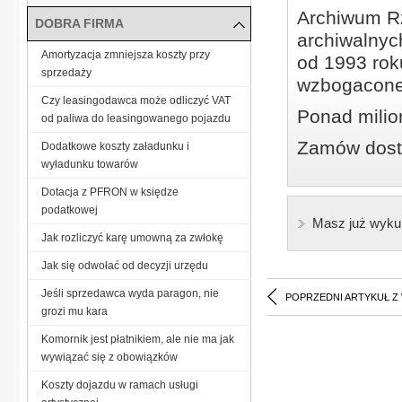
Archiwum Rz
DOBRA FIRMA
archiwalnyc
Amortyzacja zmniejsza koszty przy
od 1993 roku
sprzedaży
wzbogacone
Czy leasingodawca może odliczyć VAT
Ponad milio
od paliwa do leasingowanego pojazdu
Zamów dostę
Dodatkowe koszty załadunku i
wyładunku towarów
Dotacja z PFRON w księdze
podatkowej
Masz już wyku
Jak rozliczyć karę umowną za zwłokę
Jak się odwołać od decyzji urzędu
Jeśli sprzedawca wyda paragon, nie
POPRZEDNI ARTYKUŁ Z
grozi mu kara
Komornik jest płatnikiem, ale nie ma jak
wywiązać się z obowiązków
Koszty dojazdu w ramach usługi