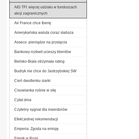
AIG TFI: więcej udziału w funduszach
akcji zagranicznych
Air France chce Iberię
Amerykańska waluta coraz słabsza
Asseco: pieniądze na przejęcia
Bankowy rozkwit ucieszy klientów
Bielsko-Biała otrzymała rating
Budryk nie chce do Jastrzębskiej SW
Cień dwutlenku siarki
Cisowianka rośnie w siłę
Cytat dnia
Czytelny sygnał dla inwestorów
Efekt jednej rekomendacji
Emperia: Zgoda na emisję
Empik w Rosji