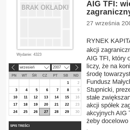
AIG TFI: wi
zagraniczn
27 września 20
RYNEK KAPITAŁ
akcji zagranicz
Wydanie:
4323
AIG TFI, który 
liczy, że na ko
wrzesień
2007
«
»
środę towarzys
PN
WT
ŚR
CZ
PT
SB
ND
Fundusz Małych
1
2
Stupnicki, prez
3
4
5
6
7
8
9
stałe zwiększan
10
11
12
13
14
15
16
akcji spółek za
17
18
19
20
21
22
23
akcyjnych AIG T
24
25
26
27
28
29
30
żeby docelowo b
SPIS TREŚCI