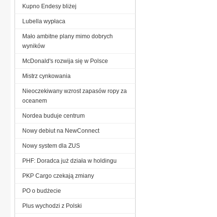
Kupno Endesy bliżej
Lubella wypłaca
Mało ambitne plany mimo dobrych
wyników
McDonald's rozwija się w Polsce
Mistrz cynkowania
Nieoczekiwany wzrost zapasów ropy za
oceanem
Nordea buduje centrum
Nowy debiut na NewConnect
Nowy system dla ZUS
PHF: Doradca już działa w holdingu
PKP Cargo czekają zmiany
PO o budżecie
Plus wychodzi z Polski