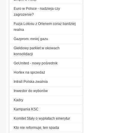
Euro w Polsce - nadzieja czy
zagrożenie?
Fuzja Lotosu z Orlenem coraz bardziej
realna
Gazprom: mniej gazu
Giełdowy parkiet w okowach
konsolidacji
GoUnited - nowy pośrednik
Hortex na sprzedaż
Intrall Polska zwalnia
Inwestor do wyborów
Kadry
Kampania KSC
Komitet Stały o wypłatach emerytur
Kto nie reformuje, ten spada