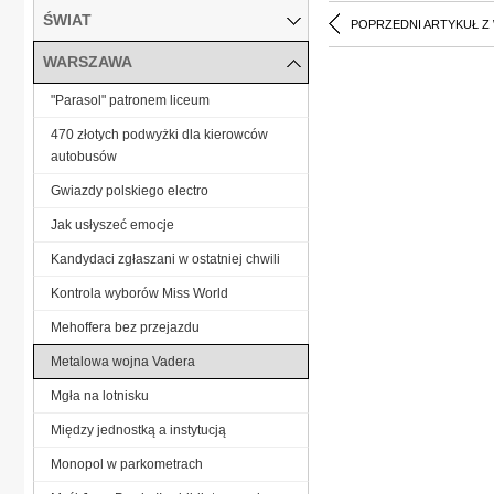
ŚWIAT
POPRZEDNI ARTYKUŁ Z
WARSZAWA
"Parasol" patronem liceum
470 złotych podwyżki dla kierowców
autobusów
Gwiazdy polskiego electro
Jak usłyszeć emocje
Kandydaci zgłaszani w ostatniej chwili
Kontrola wyborów Miss World
Mehoffera bez przejazdu
Metalowa wojna Vadera
Mgła na lotnisku
Między jednostką a instytucją
Monopol w parkometrach