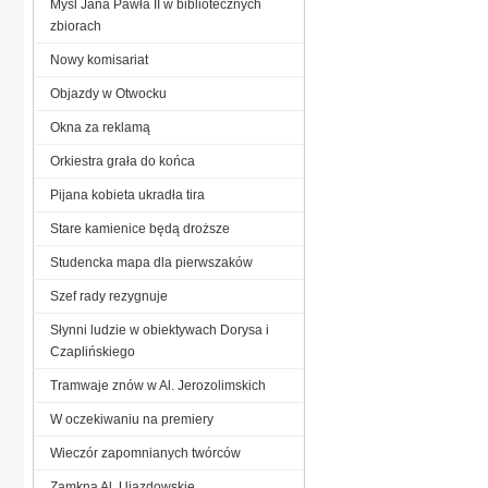
Myśl Jana Pawła II w bibliotecznych
zbiorach
Nowy komisariat
Objazdy w Otwocku
Okna za reklamą
Orkiestra grała do końca
Pijana kobieta ukradła tira
Stare kamienice będą droższe
Studencka mapa dla pierwszaków
Szef rady rezygnuje
Słynni ludzie w obiektywach Dorysa i
Czaplińskiego
Tramwaje znów w Al. Jerozolimskich
W oczekiwaniu na premiery
Wieczór zapomnianych twórców
Zamkną Al. Ujazdowskie