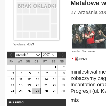
Metalowa w
27 września 20
Wydanie:
4323
źródło: Nieznane
wrzesień
2007
«
»
340325
PN
WT
ŚR
CZ
PT
SB
ND
1
2
minifestiwal m
3
4
5
6
7
8
9
zobaczymy zagra
10
11
12
13
14
15
16
Incantation ora
17
18
19
20
21
22
23
Progresji (ul. K
24
25
26
27
28
29
30
mts
SPIS TREŚCI