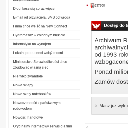
337700
Długi kosztują coraz więcej
E-mail od przyjaciela, SMS od wroga
Dostęp do tr
Firma chce wejść na New Connect
Hydromasaż w chłodnym błękicie
Archiwum Rz
Informatyka na wynajem
archiwalnyc
Lokalni producenci wciąż mocni
od 1993 roku
wzbogacone
Ministerstwo Sprawiedliwości chce
zbudować własną sieć
Ponad milio
Nie tylko żyrandole
Zamów dostę
Nowe sklepy
Nowe szaty notebooków
Nowoczesność z państwowym
Masz już wyku
rodowodem
Nowości handlowe
Oryginalny internetowy serwis dla firm