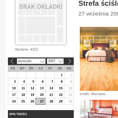
Strefa ściś
27 września 200
Wydanie:
4323
wrzesień
2007
«
»
PN
WT
ŚR
CZ
PT
SB
ND
1
2
3
4
5
6
7
8
9
10
11
12
13
14
15
16
źródło: Nieznane
17
18
19
20
21
22
23
24
25
26
27
28
29
30
SPIS TREŚCI