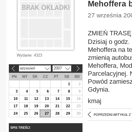
Mehoffera 
27 września 20
ZMIEŃ TRASĘ M
Dzisiaj o godz.
Mehoffera na t
Wydanie:
4323
zmienią autobus
Mehoffera, Mod
wrzesień
2007
«
»
Parcelacyjnej. 
PN
WT
ŚR
CZ
PT
SB
ND
Powód zamiesza
1
2
Gdynia.
3
4
5
6
7
8
9
10
11
12
13
14
15
16
kmaj
17
18
19
20
21
22
23
24
25
26
27
28
29
30
POPRZEDNI ARTYKUŁ Z
SPIS TREŚCI