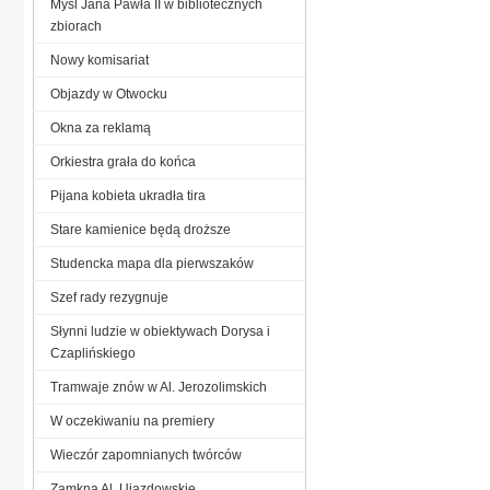
Myśl Jana Pawła II w bibliotecznych
zbiorach
Nowy komisariat
Objazdy w Otwocku
Okna za reklamą
Orkiestra grała do końca
Pijana kobieta ukradła tira
Stare kamienice będą droższe
Studencka mapa dla pierwszaków
Szef rady rezygnuje
Słynni ludzie w obiektywach Dorysa i
Czaplińskiego
Tramwaje znów w Al. Jerozolimskich
W oczekiwaniu na premiery
Wieczór zapomnianych twórców
Zamkną Al. Ujazdowskie