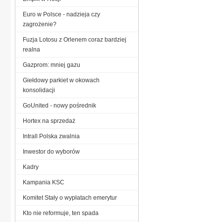
Euro w Polsce - nadzieja czy
zagrożenie?
Fuzja Lotosu z Orlenem coraz bardziej
realna
Gazprom: mniej gazu
Giełdowy parkiet w okowach
konsolidacji
GoUnited - nowy pośrednik
Hortex na sprzedaż
Intrall Polska zwalnia
Inwestor do wyborów
Kadry
Kampania KSC
Komitet Stały o wypłatach emerytur
Kto nie reformuje, ten spada