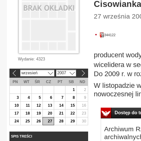
Cisowianka 
27 września 20
344122
producent wody
Wydanie:
4323
wicelidera w s
Do 2009 r. w ro
wrzesień
2007
«
»
PN
WT
ŚR
CZ
PT
SB
ND
W listopadzie w
1
2
nowoczesnej lini
3
4
5
6
7
8
9
10
11
12
13
14
15
16
Dostęp do tr
17
18
19
20
21
22
23
24
25
26
27
28
29
30
Archiwum Rz
archiwalnyc
SPIS TREŚCI