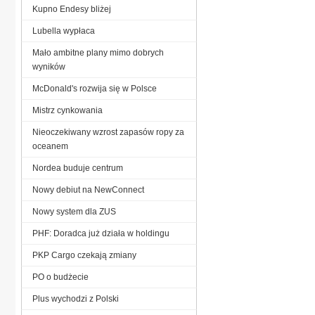
Kupno Endesy bliżej
Lubella wypłaca
Mało ambitne plany mimo dobrych
wyników
McDonald's rozwija się w Polsce
Mistrz cynkowania
Nieoczekiwany wzrost zapasów ropy za
oceanem
Nordea buduje centrum
Nowy debiut na NewConnect
Nowy system dla ZUS
PHF: Doradca już działa w holdingu
PKP Cargo czekają zmiany
PO o budżecie
Plus wychodzi z Polski