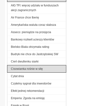
AIG TFI: więcej udziału w funduszach
akcji zagranicznych
Air France chce Iberię
Amerykańska waluta coraz słabsza
Asseco: pieniądze na przejęcia
Bankowy rozkwit ucieszy klientów
Bielsko-Biała otrzymała rating
Budryk nie chce do Jastrzębskiej SW
Cień dwutlenku siarki
Cisowianka rośnie w siłę
Cytat dnia
Czytelny sygnał dla inwestorów
Efekt jednej rekomendacji
Emperia: Zgoda na emisję
Empik w Rosji