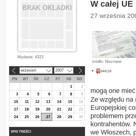
W całej UE
27 września 20
Wydanie:
4323
źródło: Nieznane
wrzesień
2007
344116
«
»
PN
WT
ŚR
CZ
PT
SB
ND
1
2
mogą one mieć 
3
4
5
6
7
8
9
Ze względu na 
10
11
12
13
14
15
16
Europejskiej co
17
18
19
20
21
22
23
problemem prze
24
25
26
27
28
29
30
kontrahentów. 
we Włoszech, po
SPIS TREŚCI