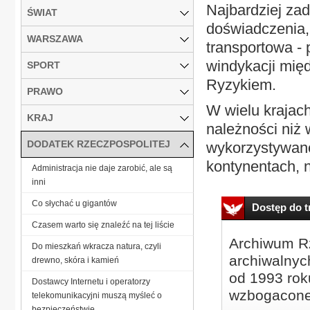
Najbardziej za
ŚWIAT
doświadczenia,
WARSZAWA
transportowa - 
windykacji mię
SPORT
Ryzykiem.
PRAWO
W wielu krajac
KRAJ
należności niż
DODATEK RZECZPOSPOLITEJ
wykorzystywane 
kontynentach, n
Administracja nie daje zarobić, ale są
inni
Co słychać u gigantów
Dostęp do tr
Czasem warto się znaleźć na tej liście
Archiwum Rz
Do mieszkań wkracza natura, czyli
archiwalnyc
drewno, skóra i kamień
od 1993 roku
Dostawcy Internetu i operatorzy
wzbogacone
telekomunikacyjni muszą myśleć o
bezpieczeństwie