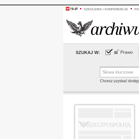
SZKOLENIA I KONFERENCJE
PO
Prawo
SZUKAJ W:
Chcesz uzyskać dostę