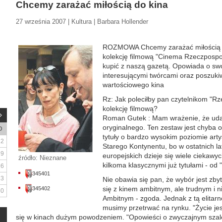
Chcemy zarażać miłością do kina
27 września 2007 | Kultura | Barbara Hollender
ROZMOWA Chcemy zarażać miłością d
kolekcję filmową "Cinema Rzeczpospol
kupić z naszą gazetą. Opowiada o swoi
interesującymi twórcami oraz poszuki
wartościowego kina
Rz: Jak poleciłby pan czytelnikom "Rz
kolekcję filmową?
Roman Gutek : Mam wrażenie, że udał
oryginalnego. Ten zestaw jest chyba 
D
tytuły o bardzo wysokim poziomie art
2
Starego Kontynentu, bo w ostatnich l
9
europejskich dzieje się wiele ciekawy
źródło: Nieznane
kilkoma klasycznymi już tytułami - od "
16
345401
23
Nie obawia się pan, że wybór jest zbyt
się z kinem ambitnym, ale trudnym i n
345402
30
Ambitnym - zgoda. Jednak z tą elitarn
musimy przetrwać na rynku. "Życie jes
się w kinach dużym powodzeniem. "Opowieści o zwyczajnym szaleńs