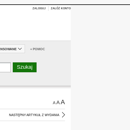
ZALOGUJ
ZAŁÓŻ KONTO
ANSOWANE
+ POMOC
A
A
A
NASTĘPNY ARTYKUŁ Z WYDANIA