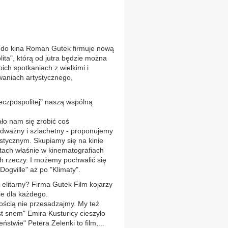
o kina Roman Gutek firmuje nową
ita", którą od jutra będzie można
ch spotkaniach z wielkimi i
waniach artystycznego,
eczpospolitej" naszą wspólną
o nam się zrobić coś
odważny i szlachetny - proponujemy
ystycznym. Skupiamy się na kinie
atach właśnie w kinematografiach
ch rzeczy. I możemy pochwalić się
Dogville" aż po "Klimaty".
 elitarny? Firma Gutek Film kojarzy
ie dla każdego.
ością nie przesadzajmy. My też
t snem" Emira Kusturicy cieszyło
twie" Petera Zelenki to film,...