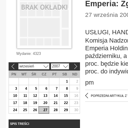
Emperia: Z
27 września 200
USŁUGI, HANDE
Komisja Nadzor
Emperia Holdin
Wydanie:
4323
październiku, a
proc. będzie ki
wrzesień
2007
«
»
proc. do indywi
PN
WT
ŚR
CZ
PT
SB
ND
pm
1
2
3
4
5
6
7
8
9
10
11
12
13
14
15
16
POPRZEDNI ARTYKUŁ Z
17
18
19
20
21
22
23
24
25
26
27
28
29
30
SPIS TREŚCI