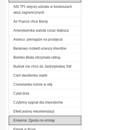
AIG TFI: więcej udziału w funduszach
akcji zagranicznych
Air France chce Iberię
Amerykańska waluta coraz słabsza
Asseco: pieniądze na przejęcia
Bankowy rozkwit ucieszy klientów
Bielsko-Biała otrzymała rating
Budryk nie chce do Jastrzębskiej SW
Cień dwutlenku siarki
Cisowianka rośnie w siłę
Cytat dnia
Czytelny sygnał dla inwestorów
Efekt jednej rekomendacji
Emperia: Zgoda na emisję
Empik w Rosji