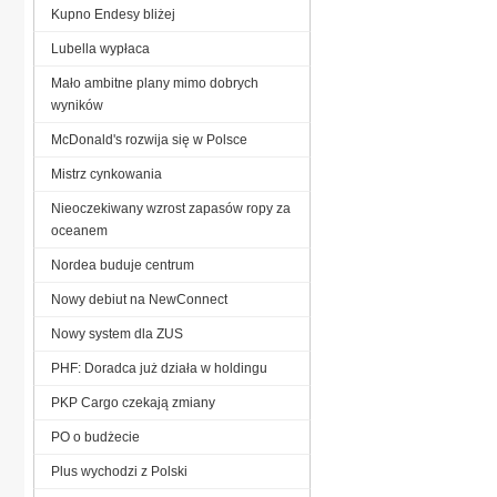
Kupno Endesy bliżej
Lubella wypłaca
Mało ambitne plany mimo dobrych
wyników
McDonald's rozwija się w Polsce
Mistrz cynkowania
Nieoczekiwany wzrost zapasów ropy za
oceanem
Nordea buduje centrum
Nowy debiut na NewConnect
Nowy system dla ZUS
PHF: Doradca już działa w holdingu
PKP Cargo czekają zmiany
PO o budżecie
Plus wychodzi z Polski