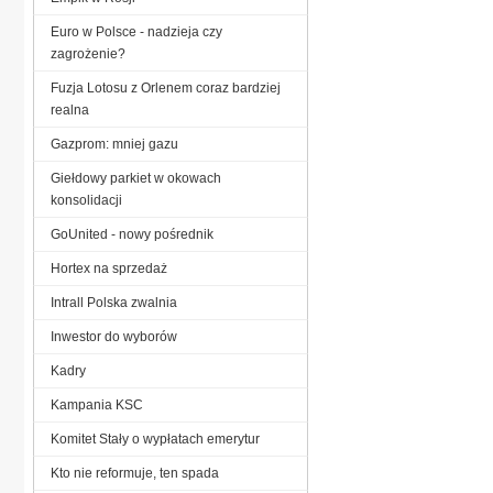
Euro w Polsce - nadzieja czy
zagrożenie?
Fuzja Lotosu z Orlenem coraz bardziej
realna
Gazprom: mniej gazu
Giełdowy parkiet w okowach
konsolidacji
GoUnited - nowy pośrednik
Hortex na sprzedaż
Intrall Polska zwalnia
Inwestor do wyborów
Kadry
Kampania KSC
Komitet Stały o wypłatach emerytur
Kto nie reformuje, ten spada