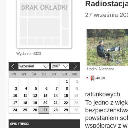
Radiostacj
27 września 200
Wydanie:
4323
wrzesień
2007
«
»
źródło: Nieznane
PN
WT
ŚR
CZ
PT
SB
ND
340320
1
2
3
4
5
6
7
8
9
ratunkowych
10
11
12
13
14
15
16
To jedno z więk
17
18
19
20
21
22
23
bezpieczeństwa
24
25
26
27
28
29
30
powstaniem sof
SPIS TREŚCI
współpracy z w