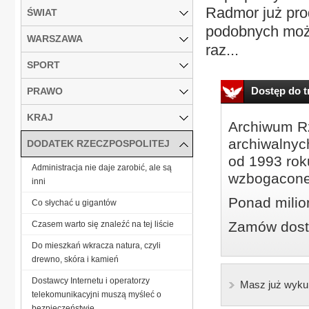
Radmor już prod
ŚWIAT
podobnych możli
WARSZAWA
raz...
SPORT
Dostęp do tr
PRAWO
KRAJ
Archiwum Rz
archiwalnyc
DODATEK RZECZPOSPOLITEJ
od 1993 roku
Administracja nie daje zarobić, ale są
wzbogacone
inni
Ponad milio
Co słychać u gigantów
Zamów dostę
Czasem warto się znaleźć na tej liście
Do mieszkań wkracza natura, czyli
drewno, skóra i kamień
Dostawcy Internetu i operatorzy
Masz już wyku
telekomunikacyjni muszą myśleć o
bezpieczeństwie