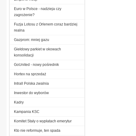
Euro w Polsce - nadzieja czy
zagrożenie?
Fuzja Lotosu z Orlenem coraz bardziej
realna
Gazprom: mniej gazu
Giełdowy parkiet w okowach
konsolidacji
GoUnited - nowy pośrednik
Hortex na sprzedaż
Intrall Polska zwalnia
Inwestor do wyborów
Kadry
Kampania KSC
Komitet Stały o wypłatach emerytur
Kto nie reformuje, ten spada