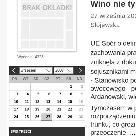
Wino nie t
27 września 20
Słojewska
UE Spór o defin
zachowania pra
Wydanie:
4323
zniknęła z dok
sojusznikami m
wrzesień
2007
«
»
- Stanowisko po
PN
WT
ŚR
CZ
PT
SB
ND
1
2
owocowego - po
3
4
5
6
7
8
9
Ardanowski, wic
10
11
12
13
14
15
16
Tymczasem w p
17
18
19
20
21
22
23
rozporządzeniu 
24
25
26
27
28
29
30
trunku, co groz
przeoczenie -...
SPIS TREŚCI