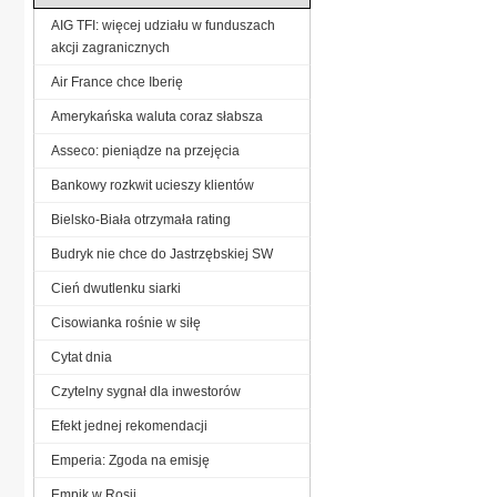
AIG TFI: więcej udziału w funduszach
akcji zagranicznych
Air France chce Iberię
Amerykańska waluta coraz słabsza
Asseco: pieniądze na przejęcia
Bankowy rozkwit ucieszy klientów
Bielsko-Biała otrzymała rating
Budryk nie chce do Jastrzębskiej SW
Cień dwutlenku siarki
Cisowianka rośnie w siłę
Cytat dnia
Czytelny sygnał dla inwestorów
Efekt jednej rekomendacji
Emperia: Zgoda na emisję
Empik w Rosji