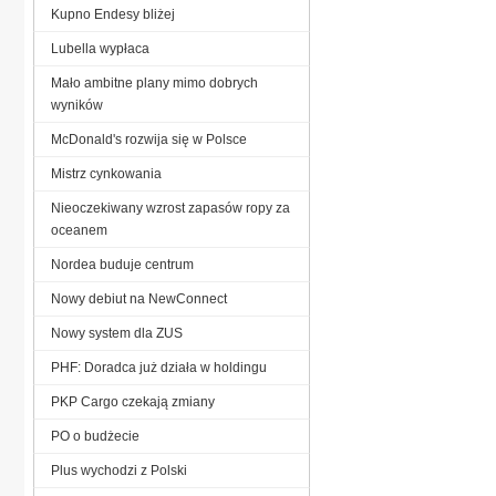
Kupno Endesy bliżej
Lubella wypłaca
Mało ambitne plany mimo dobrych
wyników
McDonald's rozwija się w Polsce
Mistrz cynkowania
Nieoczekiwany wzrost zapasów ropy za
oceanem
Nordea buduje centrum
Nowy debiut na NewConnect
Nowy system dla ZUS
PHF: Doradca już działa w holdingu
PKP Cargo czekają zmiany
PO o budżecie
Plus wychodzi z Polski