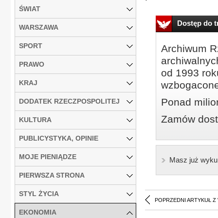
ŚWIAT
Dostęp do tr
WARSZAWA
SPORT
Archiwum Rz
archiwalnyc
PRAWO
od 1993 roku
KRAJ
wzbogacone
Ponad milio
DODATEK RZECZPOSPOLITEJ
Zamów dostę
KULTURA
PUBLICYSTYKA, OPINIE
MOJE PIENIĄDZE
Masz już wyku
PIERWSZA STRONA
STYL ŻYCIA
POPRZEDNI ARTYKUŁ Z
EKONOMIA