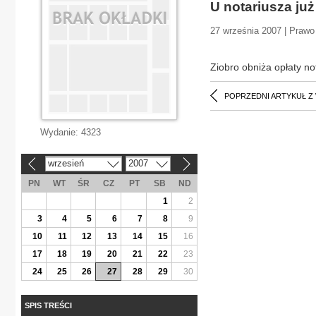
U notariusza już
27 września 2007 | Prawo
Ziobro obniża opłaty no
POPRZEDNI ARTYKUŁ Z
Wydanie:
4323
wrzesień
2007
«
»
PN
WT
ŚR
CZ
PT
SB
ND
1
2
3
4
5
6
7
8
9
10
11
12
13
14
15
16
17
18
19
20
21
22
23
24
25
26
27
28
29
30
SPIS TREŚCI