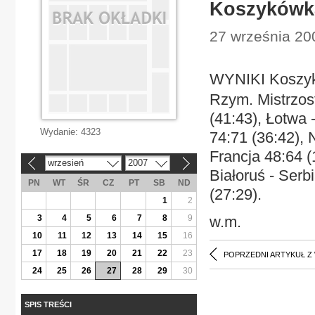
Koszykówk
27 września 20
WYNIKI Koszy
Rzym. Mistrzost
(41:43), Łotwa 
Wydanie:
4323
74:71 (36:42), 
Francja 48:64 (
wrzesień
2007
«
»
Białoruś - Serb
PN
WT
ŚR
CZ
PT
SB
ND
(27:29).
1
2
3
4
5
6
7
8
9
w.m.
10
11
12
13
14
15
16
17
18
19
20
21
22
23
POPRZEDNI ARTYKUŁ Z
24
25
26
27
28
29
30
SPIS TREŚCI