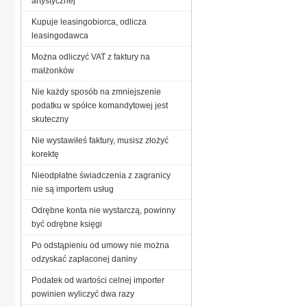
artystycznej
Kupuje leasingobiorca, odlicza
leasingodawca
Można odliczyć VAT z faktury na
małżonków
Nie każdy sposób na zmniejszenie
podatku w spółce komandytowej jest
skuteczny
Nie wystawiłeś faktury, musisz złożyć
korektę
Nieodpłatne świadczenia z zagranicy
nie są importem usług
Odrębne konta nie wystarczą, powinny
być odrębne księgi
Po odstąpieniu od umowy nie można
odzyskać zapłaconej daniny
Podatek od wartości celnej importer
powinien wyliczyć dwa razy