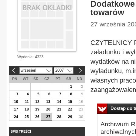
Dodatkowe 
towarów
27 września 20
CZYTELNICY P
załadunku i wy
Wydanie:
4323
wydatków na nie
wyładunku, m.i
wrzesień
2007
«
»
własnych praco
PN
WT
ŚR
CZ
PT
SB
ND
1
2
zaangażowałem d
3
4
5
6
7
8
9
10
11
12
13
14
15
16
Dostęp do tr
17
18
19
20
21
22
23
24
25
26
27
28
29
30
Archiwum Rz
archiwalnyc
SPIS TREŚCI