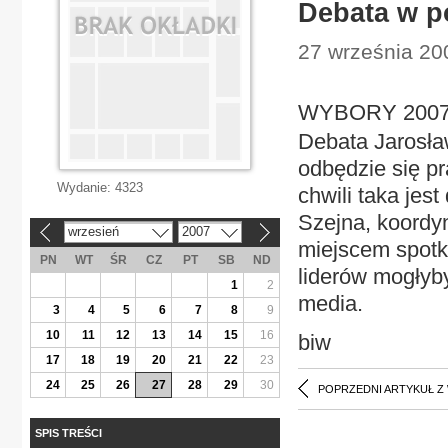
Debata w p
27 września 200
WYBORY 2007 D
Debata Jarosł
odbędzie się pr
Wydanie:
4323
chwili taka jes
Szejna, koordy
wrzesień
2007
«
»
miejscem spotk
PN
WT
ŚR
CZ
PT
SB
ND
liderów mogłyb
1
2
media.
3
4
5
6
7
8
9
10
11
12
13
14
15
16
biw
17
18
19
20
21
22
23
24
25
26
27
28
29
30
POPRZEDNI ARTYKUŁ Z
SPIS TREŚCI